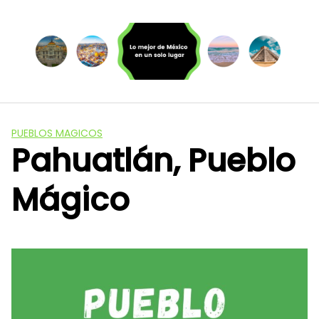
Saltar
al
contenido
PUEBLOS MAGICOS
Pahuatlán, Pueblo
Mágico